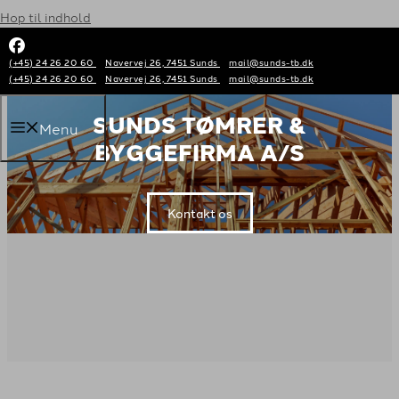
Hop til indhold
(+45) 24 26 20 60
Navervej 26, 7451 Sunds
mail@sunds-tb.dk
VELKOMMEN TIL
(+45) 24 26 20 60
Navervej 26, 7451 Sunds
mail@sunds-tb.dk
​SUNDS TØMRER &
Menu
BYGGEFIRMA A/S
Kontakt os