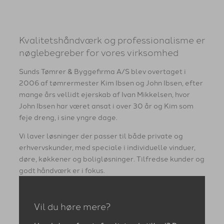
Kvalitetshåndværk og professionalisme er
nøglebegreber for vores virksomhed
Sunds Tømrer & Byggefirma A/S blev overtaget i
2006 af tømrermester Kim Ibsen og John Ibsen, efter
mange års vellidt ejerskab af Ivan Mikkelsen, hvor
John Ibsen har været ansat i over 30 år og Kim som
feje dreng, i sine yngre dage.
Vi laver løsninger der passer til både private og
erhvervskunder, med speciale i individuelle vinduer,
døre, køkkener og boligløsninger. Tilfredse kunder og
godt håndværk er i fokus.
Vil du høre mere?