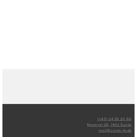
Vil du høre mere?
Har du brug for et uforpligtende tilbud? Du er meget
velkommen til at kontakte os, hvis du har nogle
spørgsmål eller ønsker at se vores referencer.
(+45) 24 26 20 60
Navervej 26, 7451 Sunds
mail@sunds-tb.dk