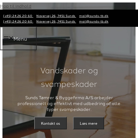
Hop til indhold
(+45) 24 26 20 60
Navervej 26, 7451 Sunds
mail@sunds-tb.dk
(+45) 24 26 20 60
Navervej 26, 7451 Sunds
mail@sunds-tb.dk
Menu
Vandskader og
svampeskader
Sunds Tømrer & Byggefirma A/S arbejder
professionelt og effektivt med udbedring af alle
typer svampeskader.
Kontakt os
Læs mere